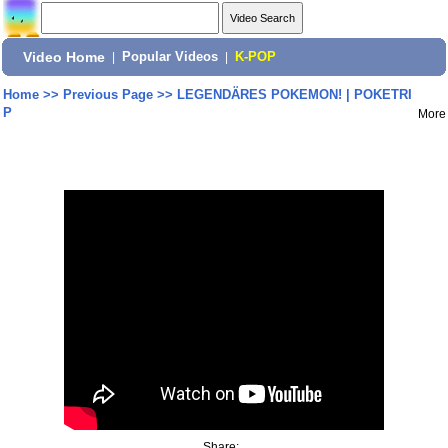
Video Home
|
Popular Videos
|
K-POP
Home
>>
Previous Page
>>
LEGENDÄRES POKEMON! | POKETRI
P
More
Share: