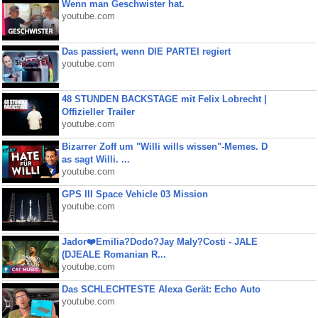
Wenn man Geschwister hat.
youtube.com
Das passiert, wenn DIE PARTEI regiert
youtube.com
48 STUNDEN BACKSTAGE mit Felix Lobrecht |
Offizieller Trailer
youtube.com
Bizarrer Zoff um "Willi wills wissen"-Memes. D
as sagt Willi. ...
youtube.com
GPS III Space Vehicle 03 Mission
youtube.com
Jador❤️Emilia?Dodo?Jay Maly?Costi - JALE
(DJEALE Romanian R...
youtube.com
Das SCHLECHTESTE Alexa Gerät: Echo Auto
youtube.com