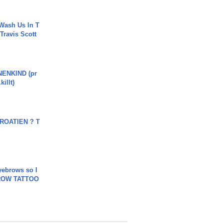
Wash Us In T
 Travis Scott
ENKIND (pr
killt)
OATIEN ? T
yebrows so I
BROW TATTOO