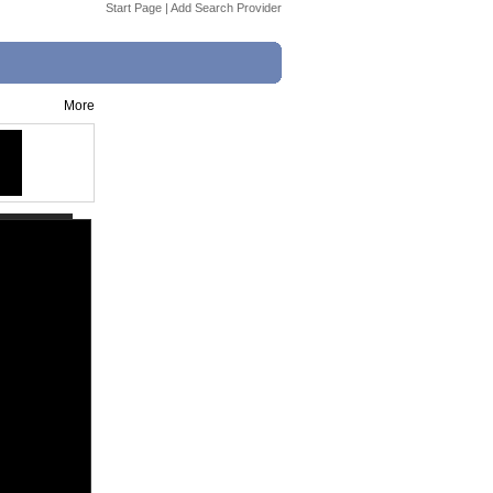
Start Page
|
Add Search Provider
More