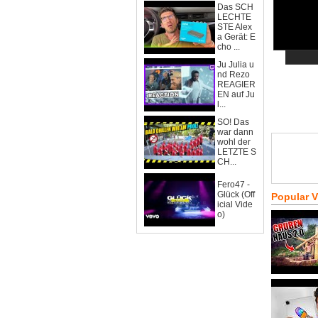
Das SCH
LECHTE
STE Alex
a Gerät: E
cho ...
Ju Julia u
nd Rezo
REAGIER
EN auf Ju
l...
SO! Das
war dann
wohl der
LETZTE S
CH...
Fero47 -
Glück (Off
Popular 
icial Vide
o)