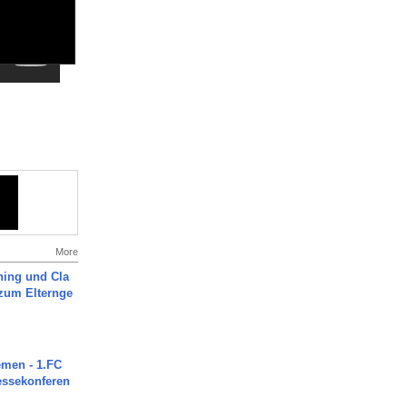
More
ning und Cla
zum Elternge
men - 1.FC
ressekonferen