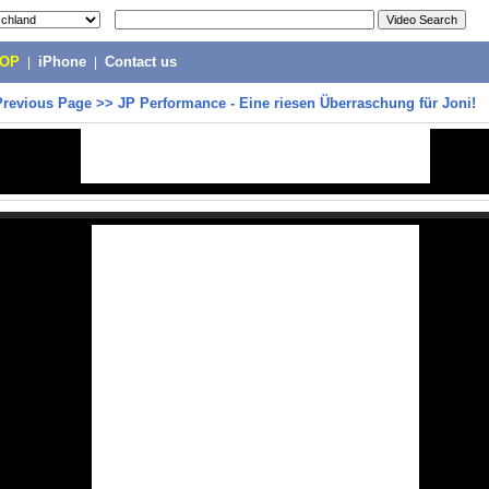
POP
|
iPhone
|
Contact us
Previous Page
>>
JP Performance - Eine riesen Überraschung für Joni!