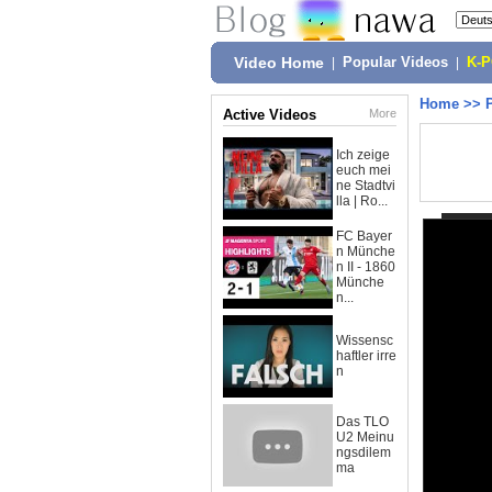
Video Home
|
Popular Videos
|
K-
Home
>>
Active Videos
More
Ich zeige
euch mei
ne Stadtvi
lla | Ro...
FC Bayer
n Münche
n II - 1860
Münche
n...
Wissensc
haftler irre
n
Das TLO
U2 Meinu
ngsdilem
ma