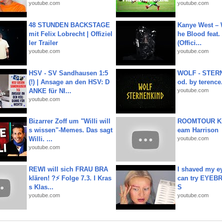
youtube.com
youtube.com
48 STUNDEN BACKSTAGE
Kanye West – 
mit Felix Lobrecht | Offiziel
he Blood feat.
ler Trailer
(Offici...
youtube.com
youtube.com
HSV - SV Sandhausen 1:5
WOLF - STERN
(!) | Ansage an den HSV: D
od. by terence.
ANKE für NI...
youtube.com
youtube.com
Bizarrer Zoff um "Willi will
ROOMTOUR KR
s wissen"-Memes. Das sagt
eam Harrison
Willi. ...
youtube.com
youtube.com
REWI will sich FRAU BRA
I shaved my e
klären! ?⚡️ Folge 7.3. I Kras
can try EYE
s Klas...
S
youtube.com
youtube.com