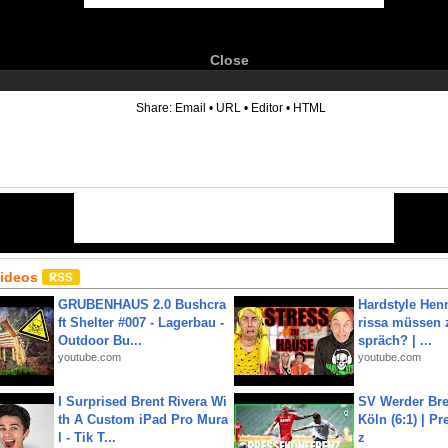
Close
6
Share:
Email
•
URL
•
Editor
•
HTML
Videos
GRUBENHAUS 2.0 Bushcra
Hardstyle Hen
ft Shelter #007 - Lagerbau -
rissa müssen 
Outdoor Bu...
spräch? | ...
youtube.com
youtube.com
I Surprised Brent Rivera Wi
SV Werder Bre
th A Custom iPad Pro Mura
Köln (6:1) | P
l - Tik T...
z