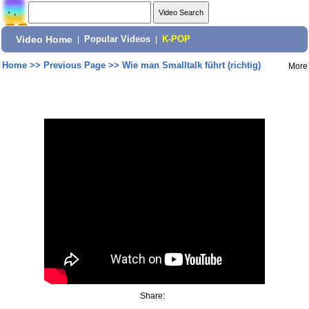
Video Home
|
Popular Videos
|
K-POP
Home
>>
Previous Page
>>
Wie man Smalltalk führt (richtig)
More
Share: