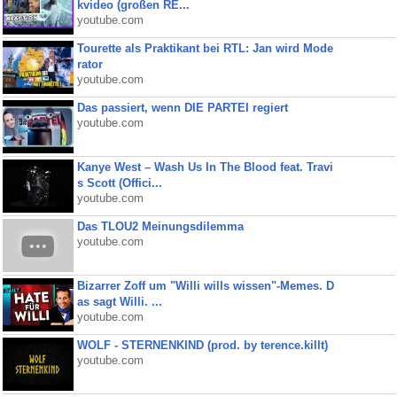
kvideo (großen RE...
youtube.com
Tourette als Praktikant bei RTL: Jan wird Mode
rator
youtube.com
Das passiert, wenn DIE PARTEI regiert
youtube.com
Kanye West – Wash Us In The Blood feat. Travi
s Scott (Offici...
youtube.com
Das TLOU2 Meinungsdilemma
youtube.com
Bizarrer Zoff um "Willi wills wissen"-Memes. D
as sagt Willi. ...
youtube.com
WOLF - STERNENKIND (prod. by terence.killt)
youtube.com