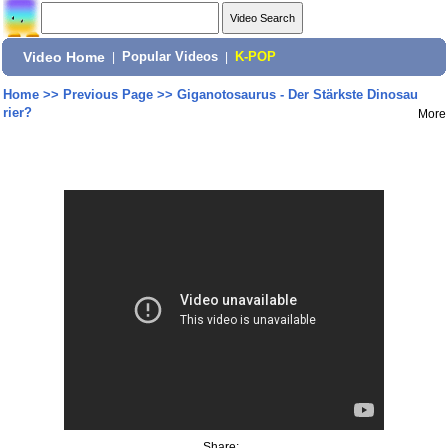
Video Home
|
Popular Videos
|
K-POP
Home
>>
Previous Page
>>
Giganotosaurus - Der Stärkste Dinosau
rier?
More
Share: