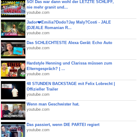
SO! Das war dann wohl der LETZTE SCHLIFF,
nie mehr granit und...
youtube.com
Jador❤️Emilia?Dodo?Jay Maly?Costi - JALE
(DJEALE Romanian R...
youtube.com
Das SCHLECHTESTE Alexa Gerät: Echo Auto
youtube.com
Hardstyle Henning und Clarissa müssen zum
Elterngespräch? | ...
youtube.com
48 STUNDEN BACKSTAGE mit Felix Lobrecht |
Offizieller Trailer
youtube.com
Wenn man Geschwister hat.
youtube.com
Das passiert, wenn DIE PARTEI regiert
youtube.com