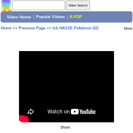
Video Home
|
Popular Videos
|
K-POP
Home
>>
Previous Page
>>
Ich HASSE Pokémon GO
More
Share: