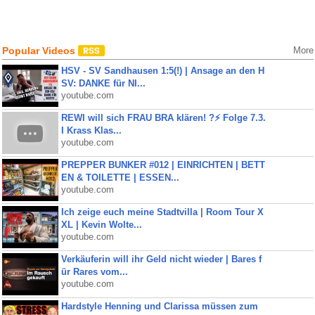
Popular Videos
More
HSV - SV Sandhausen 1:5(!) | Ansage an den H
SV: DANKE für NI...
youtube.com
REWI will sich FRAU BRA klären! ?⚡️ Folge 7.3.
I Krass Klas...
youtube.com
PREPPER BUNKER #012 | EINRICHTEN | BETT
EN & TOILETTE | ESSEN...
youtube.com
Ich zeige euch meine Stadtvilla | Room Tour X
XL | Kevin Wolte...
youtube.com
Verkäuferin will ihr Geld nicht wieder | Bares f
ür Rares vom...
youtube.com
Hardstyle Henning und Clarissa müssen zum