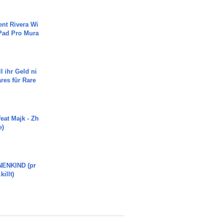
ent Rivera Wi
Pad Pro Mura
l ihr Geld ni
ares für Rare
eat Majk - Zh
e)
ENKIND (pr
killt)