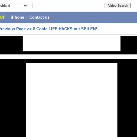
POP
|
iPhone
|
Contact us
Previous Page
>>
8 Coole LIFE HACKS mit SEILEN!