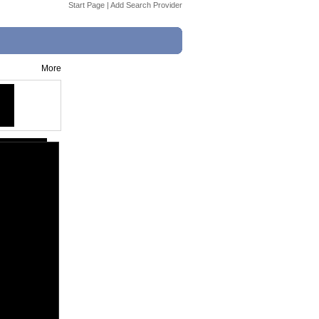
Start Page
|
Add Search Provider
More