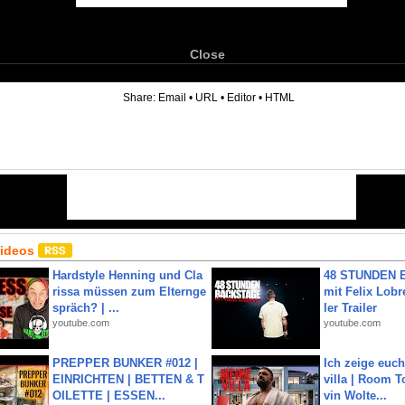
Close
6
Share:
Email
•
URL
•
Editor
•
HTML
Videos
Hardstyle Henning und Cla
48 STUNDEN
rissa müssen zum Elternge
mit Felix Lobre
spräch? | ...
ler Trailer
youtube.com
youtube.com
PREPPER BUNKER #012 |
Ich zeige euc
EINRICHTEN | BETTEN & T
villa | Room T
OILETTE | ESSEN...
vin Wolte...