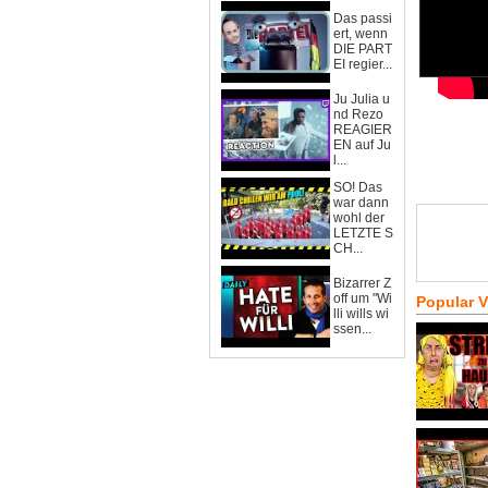
Das passi
ert, wenn
DIE PART
EI regier...
Ju Julia u
nd Rezo
REAGIER
EN auf Ju
l...
SO! Das
war dann
wohl der
LETZTE S
CH...
Bizarrer Z
off um "Wi
Popular 
lli wills wi
ssen...