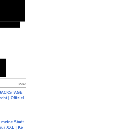
More
 BACKSTAGE
cht | Offiziel
h meine Stadt
our XXL | Ke