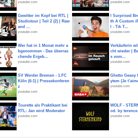
youtube.com
youtube.com
Gewitter im Kopf bei RTL |
I Surprised Br
Studiotour | Teil 2 (2) | Raw
th A Custom i
and ...
l - Tik T...
youtube.com
youtube.com
Wer hat in 1 Monat mehr a
Verkäuferin wil
bgenommen - Das überras
cht wieder | B
chende Ergeb...
s vom...
youtube.com
youtube.com
SV Werder Bremen - 1.FC
Ghetto Geasy f
Köln (6:1) | Pressekonferen
ytem (Je t’aim
z
youtube.com
youtube.com
Tourette als Praktikant bei
WOLF - STERN
RTL: Jan wird Moderator
od. by terence.
youtube.com
youtube.com