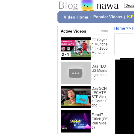
Video Home
|
Popular Videos
|
K-
Home
>>
Active Videos
More
FC Bayer
n Münche
n II - 1860
Münche
n...
Das TLO
U2 Meinu
ngsdilem
ma
Das SCH
LECHTE
STE Alex
a Gerät: E
cho ...
Fero47 -
Glück (Off
icial Vide
o)