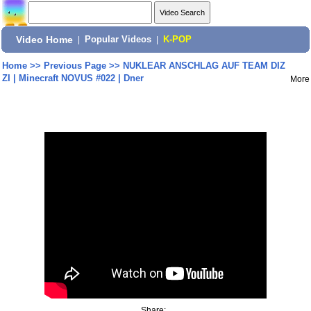
Video Home
|
Popular Videos
|
K-POP
Home
>>
Previous Page
>>
NUKLEAR ANSCHLAG AUF TEAM DIZ
ZI | Minecraft NOVUS #022 | Dner
More
Share: