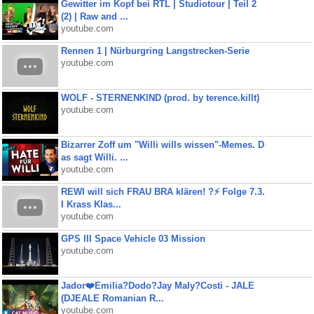
Gewitter im Kopf bei RTL | Studiotour | Teil 2
(2) | Raw and ...
youtube.com
Rennen 1 | Nürburgring Langstrecken-Serie
youtube.com
WOLF - STERNENKIND (prod. by terence.killt)
youtube.com
Bizarrer Zoff um "Willi wills wissen"-Memes. D
as sagt Willi. ...
youtube.com
REWI will sich FRAU BRA klären! ?⚡️ Folge 7.3.
I Krass Klas...
youtube.com
GPS III Space Vehicle 03 Mission
youtube.com
Jador❤️Emilia?Dodo?Jay Maly?Costi - JALE
(DJEALE Romanian R...
youtube.com