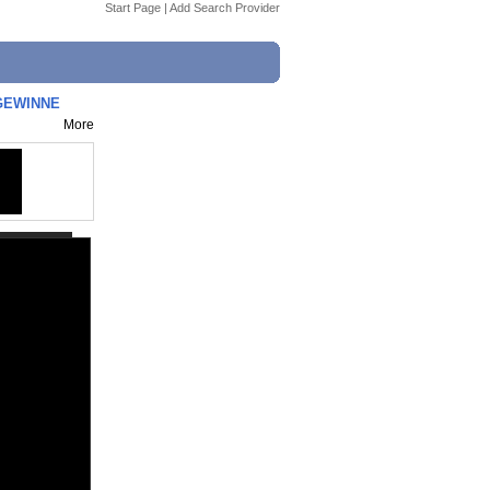
Start Page
|
Add Search Provider
 GEWINNE
More