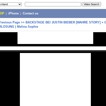
POP
|
iPhone
|
Contact us
Previous Page
>>
BACKSTAGE BEI JUSTIN BIEBER [WAHRE STORY] +
LOSUNG | Melina Sophie