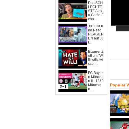
Das SCH
LECHTE
STE Alex
a Gerät: E
cho ...
Ju Julia u
nd Rezo
REAGIER
EN auf Ju
l...
Bizarrer Z
off um "Wi
lli wills wi
ssen...
FC Bayer
n Münche
n II - 1860
Popular 
Münche
n...