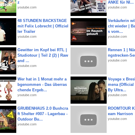
z
ANKE für NI...
youtube.com
youtube.com
48 STUNDEN BACKSTAGE
Verkäuferin wil
mit Felix Lobrecht | Offiziel
cht wieder | B
ler Trailer
s vom...
youtube.com
youtube.com
Gewitter im Kopf bei RTL |
Rennen 1 | Nü
Studiotour | Teil 2 (2) | Raw
ngstrecken-Se
and ...
youtube.com
youtube.com
Wer hat in 1 Monat mehr a
Voyage x Bresk
bgenommen - Das überras
mena (Official
chende Ergeb...
By Ultra...
youtube.com
youtube.com
GRUBENHAUS 2.0 Bushcra
ROOMTOUR KR
ft Shelter #007 - Lagerbau -
eam Harrison
Outdoor Bu...
youtube.com
youtube.com