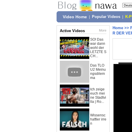
Video Home
|
Popular Videos
|
K-
Home
>>
Active Videos
More
R DER VER
SO! Das
war dann
wohl der
LETZTE S
CH...
Das TLO
U2 Meinu
ngsdilem
ma
Ich zeige
euch mei
ne Stadtvi
lla | Ro...
Wissensc
haftler irre
n