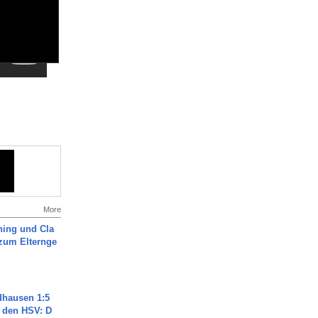
More
ning und Cla
zum Elternge
dhausen 1:5
n den HSV: D