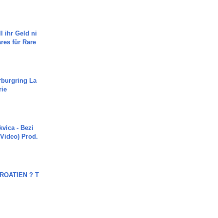
l ihr Geld ni
ares für Rare
rburgring La
rie
vica - Bezi
 Video) Prod.
OATIEN ? T