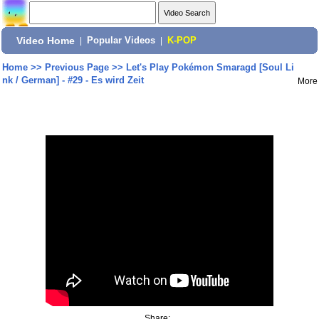
Video Home
|
Popular Videos
|
K-POP
Home
>>
Previous Page
>>
Let's Play Pokémon Smaragd [Soul Li
nk / German] - #29 - Es wird Zeit
More
Share: