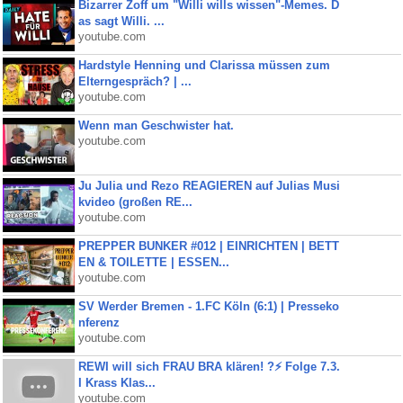
Bizarrer Zoff um "Willi wills wissen"-Memes. D
as sagt Willi. ...
youtube.com
Hardstyle Henning und Clarissa müssen zum
Elterngespräch? | ...
youtube.com
Wenn man Geschwister hat.
youtube.com
Ju Julia und Rezo REAGIEREN auf Julias Musi
kvideo (großen RE...
youtube.com
PREPPER BUNKER #012 | EINRICHTEN | BETT
EN & TOILETTE | ESSEN...
youtube.com
SV Werder Bremen - 1.FC Köln (6:1) | Presseko
nferenz
youtube.com
REWI will sich FRAU BRA klären! ?⚡️ Folge 7.3.
I Krass Klas...
youtube.com