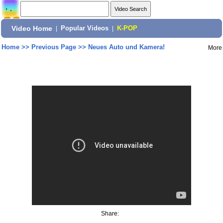
Video Home
|
Popular Videos
|
K-POP
Home
>>
Previous Page
>>
Neues Auto und Kamera!
More
Share: