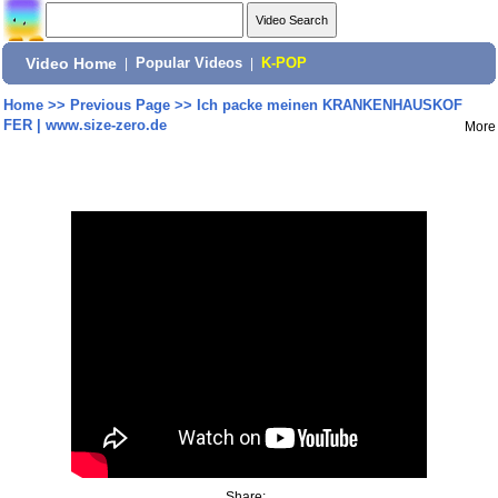
Video Home
|
Popular Videos
|
K-POP
Home
>>
Previous Page
>>
Ich packe meinen KRANKENHAUSKOF
FER | www.size-zero.de
More
Share: