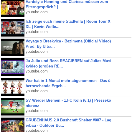
Hardstyle Henning und Clarissa müssen zum
Elterngespräch? | ...
youtube.com
Ich zeige euch meine Stadtvilla | Room Tour X
XL | Kevin Wolte...
youtube.com
Voyage x Breskvica - Bezimena (Official Video)
Prod. By Ultra...
youtube.com
Ju Julia und Rezo REAGIEREN auf Julias Musi
kvideo (großen RE...
youtube.com
Wer hat in 1 Monat mehr abgenommen - Das ü
berraschende Ergeb...
youtube.com
SV Werder Bremen - 1.FC Köln (6:1) | Presseko
nferenz
youtube.com
GRUBENHAUS 2.0 Bushcraft Shelter #007 - Lag
erbau - Outdoor Bu...
youtube.com