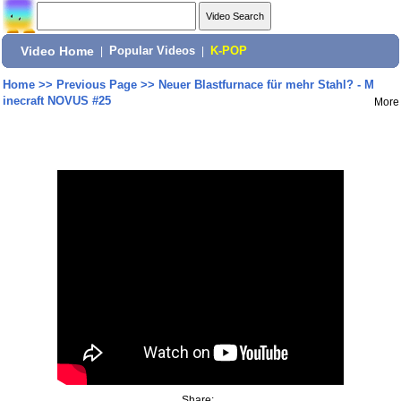
Video Home
|
Popular Videos
|
K-POP
Home
>>
Previous Page
>>
Neuer Blastfurnace für mehr Stahl? - M
inecraft NOVUS #25
More
Share: