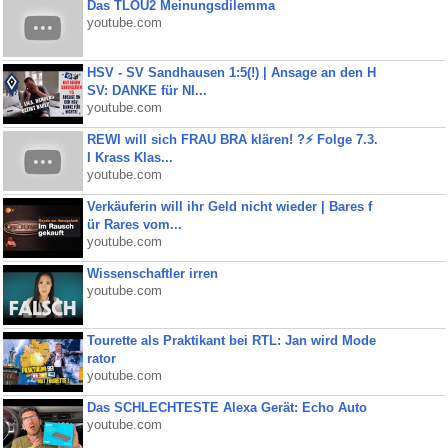
Das TLOU2 Meinungsdilemma
youtube.com
HSV - SV Sandhausen 1:5(!) | Ansage an den H
SV: DANKE für NI...
youtube.com
REWI will sich FRAU BRA klären! ?⚡️ Folge 7.3.
I Krass Klas...
youtube.com
Verkäuferin will ihr Geld nicht wieder | Bares f
ür Rares vom...
youtube.com
Wissenschaftler irren
youtube.com
Tourette als Praktikant bei RTL: Jan wird Mode
rator
youtube.com
Das SCHLECHTESTE Alexa Gerät: Echo Auto
youtube.com