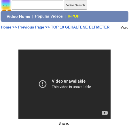
Video Home
|
Popular Videos
|
K-POP
Home
>>
Previous Page
>>
TOP 10 GEHALTENE ELFMETER
More
Share: