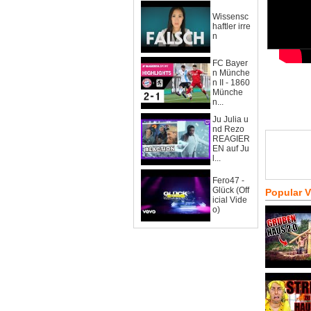
Wissensc
haftler irre
n
FC Bayer
n Münche
n II - 1860
Münche
n...
Ju Julia u
nd Rezo
REAGIER
EN auf Ju
l...
Fero47 -
Glück (Off
Popular 
icial Vide
o)