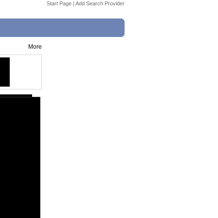
Start Page
|
Add Search Provider
More