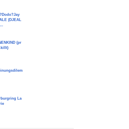
a?Dodo?Jay
JALE (DJEAL
..
ENKIND (pr
killt)
inungsdilem
rburgring La
rie