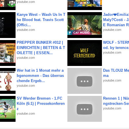
youtube.com
Kanye West – Wash Us In T
Jador❤️Emili
he Blood feat. Travis Scott
Maly?Costi - 
(Offici...
E Romanian R.
youtube.com
youtube.com
PREPPER BUNKER #012 |
WOLF - STERN
EINRICHTEN | BETTEN & T
od. by terence.
OILETTE | ESSEN...
youtube.com
youtube.com
Wer hat in 1 Monat mehr a
Das TLOU2 Me
bgenommen - Das überras
ma
chende Ergeb...
youtube.com
youtube.com
SV Werder Bremen - 1.FC
Rennen 1 | Nü
Köln (6:1) | Pressekonferen
ngstrecken-Se
z
youtube.com
youtube.com