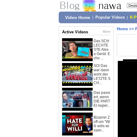
Video Home
|
Popular Videos
|
K-
Home
>>
Active Videos
More
Das SCH
LECHTE
STE Alex
a Gerät: E
cho ...
SO! Das
war dann
wohl der
LETZTE S
CH...
Das passi
ert, wenn
DIE PART
EI regier...
Bizarrer Z
off um "Wi
lli wills wi
ssen...