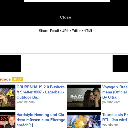
Close
6
Share:
Email
•
URL
•
Editor
•
HTML
Videos
GRUBENHAUS 2.0 Bushcra
Voyage x Bresk
ft Shelter #007 - Lagerbau -
mena (Official
Outdoor Bu...
By Ultra...
youtube.com
youtube.com
Hardstyle Henning und Cla
Tourette als Pr
rissa müssen zum Elternge
RTL: Jan wird
spräch? | ...
youtube.com