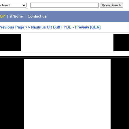
POP
|
iPhone
|
Contact us
Previous Page
>>
Nautilus Ult Buff | PBE - Preview [GER]