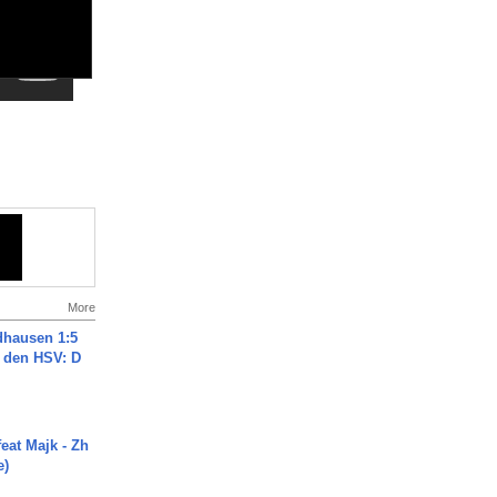
More
dhausen 1:5
n den HSV: D
eat Majk - Zh
e)