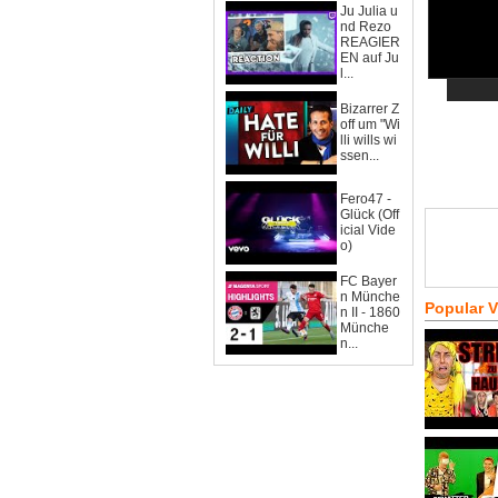
Ju Julia u
nd Rezo
REAGIER
EN auf Ju
l...
Bizarrer Z
off um "Wi
lli wills wi
ssen...
Fero47 -
Glück (Off
icial Vide
o)
FC Bayer
n Münche
Popular 
n II - 1860
Münche
n...