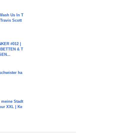
Wash Us In T
 Travis Scott
KER #012 |
 BETTEN & T
SEN...
chwister ha
h meine Stadt
our XXL | Ke