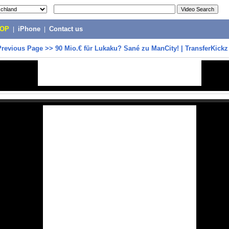
POP
|
iPhone
|
Contact us
Previous Page
>>
90 Mio.€ für Lukaku? Sané zu ManCity! | TransferKickz