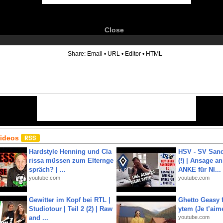
Close
6
Share:
Email
•
URL
•
Editor
•
HTML
Videos
Hardstyle Henning und Cla
HSV - SV San
rissa müssen zum Elternge
(!) | Ansage a
spräch? | ...
ANKE für NI...
youtube.com
youtube.com
Gewitter im Kopf bei RTL |
Ghetto Geasy f
Studiotour | Teil 2 (2) | Raw
ytem (Je t’aim
and ...
youtube.com