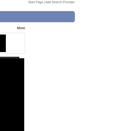
Start Page
|
Add Search Provider
More