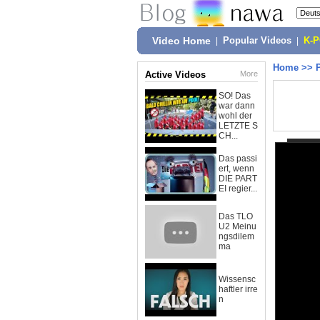
Video Home
|
Popular Videos
|
K-
Home
>>
Active Videos
More
SO! Das
war dann
wohl der
LETZTE S
CH...
Das passi
ert, wenn
DIE PART
EI regier...
Das TLO
U2 Meinu
ngsdilem
ma
Wissensc
haftler irre
n