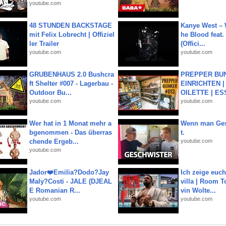
youtube.com
48 STUNDEN BACKSTAGE
Kanye West – 
mit Felix Lobrecht | Offiziel
he Blood feat.
ler Trailer
(Offici...
youtube.com
youtube.com
GRUBENHAUS 2.0 Bushcra
PREPPER BUN
ft Shelter #007 - Lagerbau -
EINRICHTEN |
Outdoor Bu...
OILETTE | ES
youtube.com
youtube.com
Wer hat in 1 Monat mehr a
Wenn man Ges
bgenommen - Das überras
t.
chende Ergeb...
youtube.com
youtube.com
Jador❤️Emilia?Dodo?Jay
Ich zeige euc
Maly?Costi - JALE (DJEAL
villa | Room T
E Romanian R...
vin Wolte...
youtube.com
youtube.com