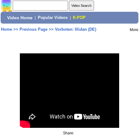
Video Home
|
Popular Videos
|
K-POP
Home
>>
Previous Page
>>
Vorboten: Illidan (DE)
More
Share: