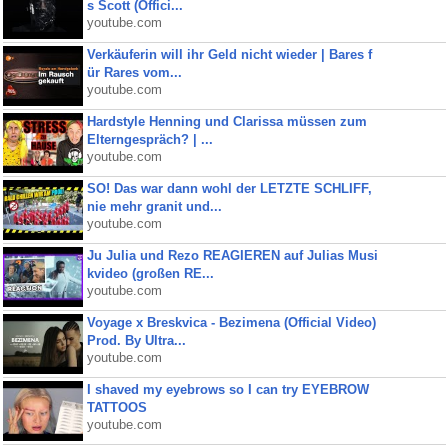
s Scott (Offici...
youtube.com
Verkäuferin will ihr Geld nicht wieder | Bares f
ür Rares vom...
youtube.com
Hardstyle Henning und Clarissa müssen zum
Elterngespräch? | ...
youtube.com
SO! Das war dann wohl der LETZTE SCHLIFF,
nie mehr granit und...
youtube.com
Ju Julia und Rezo REAGIEREN auf Julias Musi
kvideo (großen RE...
youtube.com
Voyage x Breskvica - Bezimena (Official Video)
Prod. By Ultra...
youtube.com
I shaved my eyebrows so I can try EYEBROW
TATTOOS
youtube.com