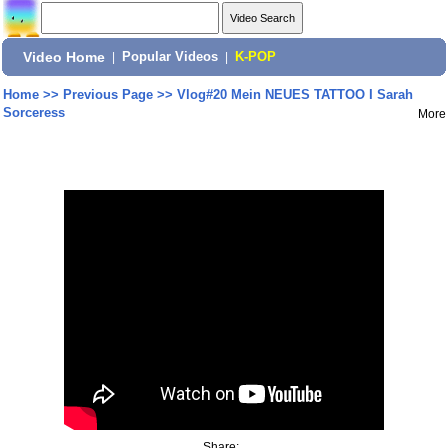
Video Home
|
Popular Videos
|
K-POP
Home
>>
Previous Page
>>
Vlog#20 Mein NEUES TATTOO I Sarah
Sorceress
More
Share: