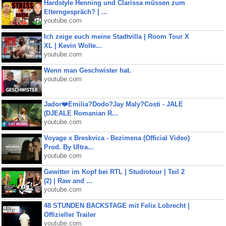
Hardstyle Henning und Clarissa müssen zum
Elterngespräch? | ...
youtube.com
Ich zeige euch meine Stadtvilla | Room Tour X
XL | Kevin Wolte...
youtube.com
Wenn man Geschwister hat.
youtube.com
Jador❤️Emilia?Dodo?Jay Maly?Costi - JALE
(DJEALE Romanian R...
youtube.com
Voyage x Breskvica - Bezimena (Official Video)
Prod. By Ultra...
youtube.com
Gewitter im Kopf bei RTL | Studiotour | Teil 2
(2) | Raw and ...
youtube.com
48 STUNDEN BACKSTAGE mit Felix Lobrecht |
Offizieller Trailer
youtube.com