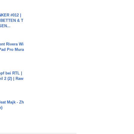
KER #012 |
 BETTEN & T
SEN...
ent Rivera Wi
Pad Pro Mura
pf bei RTL |
il 2 (2) | Raw
eat Majk - Zh
e)