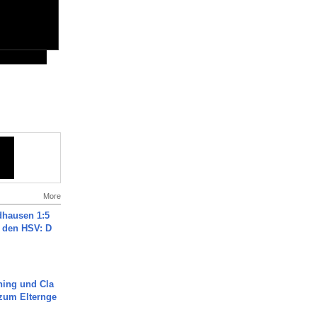
More
dhausen 1:5
n den HSV: D
ning und Cla
zum Elternge