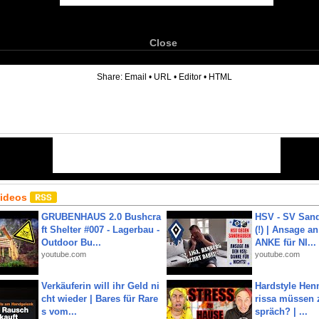
Close
6
Share:
Email
•
URL
•
Editor
•
HTML
Videos
GRUBENHAUS 2.0 Bushcra
HSV - SV San
ft Shelter #007 - Lagerbau -
(!) | Ansage a
Outdoor Bu...
ANKE für NI...
youtube.com
youtube.com
Verkäuferin will ihr Geld ni
Hardstyle Hen
cht wieder | Bares für Rare
rissa müssen 
s vom...
spräch? | ...