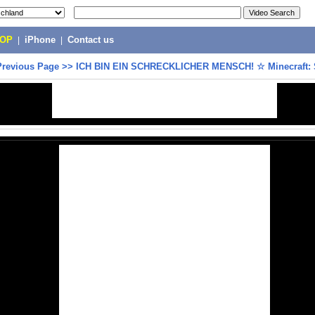
POP
|
iPhone
|
Contact us
Previous Page
>>
ICH BIN EIN SCHRECKLICHER MENSCH! ☆ Minecraft: