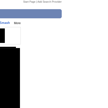
Start Page
|
Add Search Provider
 Smash
More