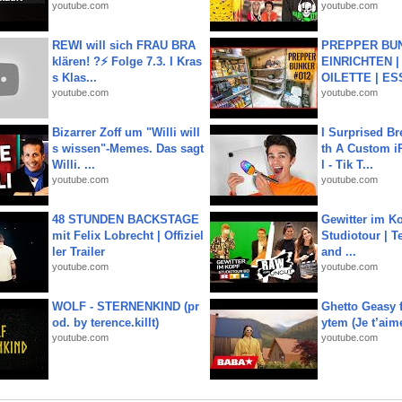
youtube.com
youtube.com
REWI will sich FRAU BRA
PREPPER BUN
klären! ?⚡️ Folge 7.3. I Kras
EINRICHTEN |
s Klas...
OILETTE | ES
youtube.com
youtube.com
Bizarrer Zoff um "Willi will
I Surprised Br
s wissen"-Memes. Das sagt
th A Custom i
Willi. ...
l - Tik T...
youtube.com
youtube.com
48 STUNDEN BACKSTAGE
Gewitter im Ko
mit Felix Lobrecht | Offiziel
Studiotour | Te
ler Trailer
and ...
youtube.com
youtube.com
WOLF - STERNENKIND (pr
Ghetto Geasy f
od. by terence.killt)
ytem (Je t’aim
youtube.com
youtube.com