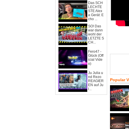
Das SCH
LECHTE
STE Alex
a Gerät: E
cho ...
SO! Das
war dann
wohl der
LETZTE S
CH...
Fero47 -
Glück (Off
icial Vide
o)
Ju Julia u
nd Rezo
Popular 
REAGIER
EN auf Ju
l...