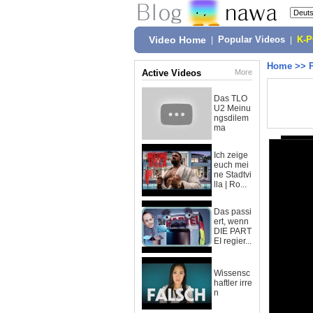
Video Home
|
Popular Videos
|
K-
Home
>>
Active Videos
More
Das TLO
U2 Meinu
ngsdilem
ma
Ich zeige
euch mei
ne Stadtvi
lla | Ro...
Das passi
ert, wenn
DIE PART
EI regier...
Wissensc
haftler irre
n