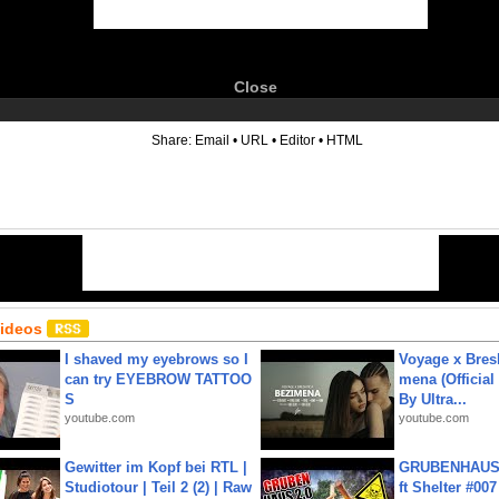
Close
6
Share:
Email
•
URL
•
Editor
•
HTML
Videos
I shaved my eyebrows so I
Voyage x Bresk
can try EYEBROW TATTOO
mena (Official
S
By Ultra...
youtube.com
youtube.com
Gewitter im Kopf bei RTL |
GRUBENHAUS 
Studiotour | Teil 2 (2) | Raw
ft Shelter #007