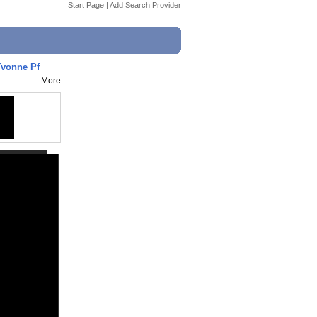
Start Page
|
Add Search Provider
Yvonne Pf
More