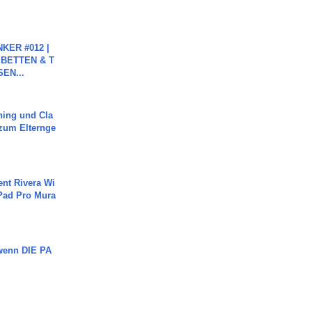
KER #012 |
 BETTEN & T
SEN...
ning und Cla
zum Elternge
ent Rivera Wi
Pad Pro Mura
 wenn DIE PA