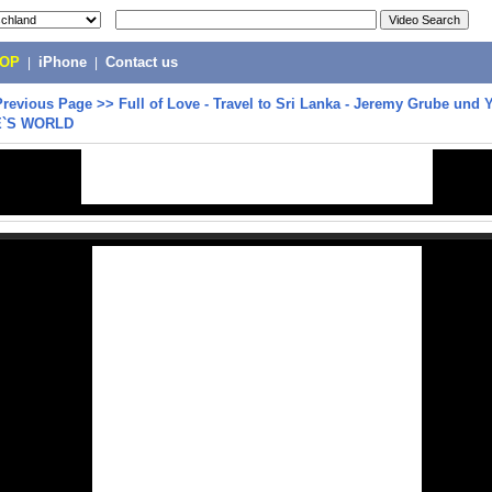
POP
|
iPhone
|
Contact us
Previous Page
>>
Full of Love - Travel to Sri Lanka - Jeremy Grube und 
VE`S WORLD