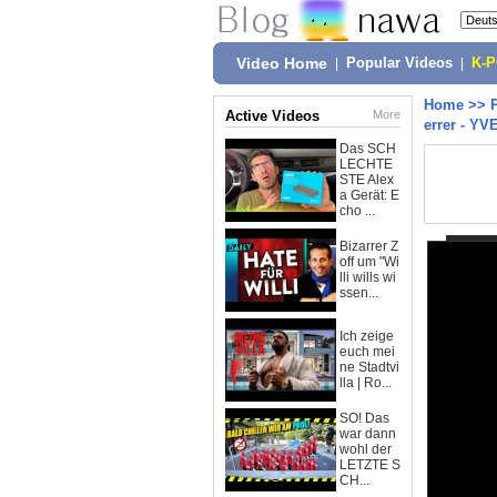
Video Home
|
Popular Videos
|
K-
Home
>>
Active Videos
More
errer - Y
Das SCH
LECHTE
STE Alex
a Gerät: E
cho ...
Bizarrer Z
off um "Wi
lli wills wi
ssen...
Ich zeige
euch mei
ne Stadtvi
lla | Ro...
SO! Das
war dann
wohl der
LETZTE S
CH...