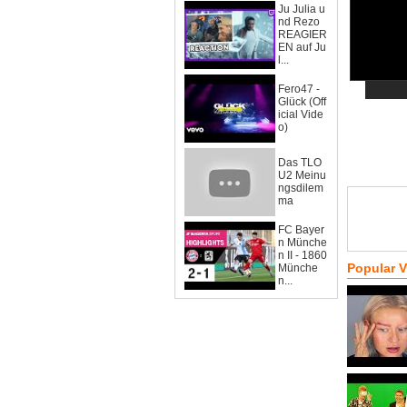
Ju Julia u
nd Rezo
REAGIER
EN auf Ju
l...
Fero47 -
Glück (Off
icial Vide
o)
Das TLO
U2 Meinu
ngsdilem
ma
FC Bayer
n Münche
n II - 1860
Popular 
Münche
n...