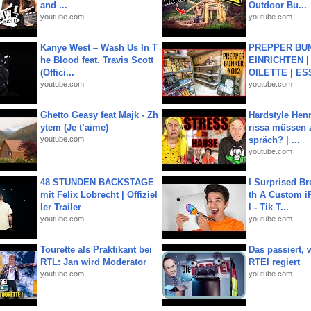
and ...
Outdoor Bu...
youtube.com
youtube.com
Kanye West – Wash Us In T
PREPPER BUN
he Blood feat. Travis Scott
EINRICHTEN |
(Offici...
OILETTE | ES
youtube.com
youtube.com
Ghetto Geasy feat Majk - Zh
Hardstyle Hen
ytem (Je t’aime)
rissa müssen 
youtube.com
spräch? | ...
youtube.com
48 STUNDEN BACKSTAGE
I Surprised Br
mit Felix Lobrecht | Offiziel
th A Custom i
ler Trailer
l - Tik T...
youtube.com
youtube.com
Tourette als Praktikant bei
Das passiert,
RTL: Jan wird Moderator
RTEI regiert
youtube.com
youtube.com