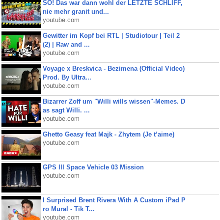
SO! Das war dann wohl der LETZTE SCHLIFF,
nie mehr granit und...
youtube.com
Gewitter im Kopf bei RTL | Studiotour | Teil 2
(2) | Raw and ...
youtube.com
Voyage x Breskvica - Bezimena (Official Video)
Prod. By Ultra...
youtube.com
Bizarrer Zoff um "Willi wills wissen"-Memes. D
as sagt Willi. ...
youtube.com
Ghetto Geasy feat Majk - Zhytem (Je t’aime)
youtube.com
GPS III Space Vehicle 03 Mission
youtube.com
I Surprised Brent Rivera With A Custom iPad P
ro Mural - Tik T...
youtube.com