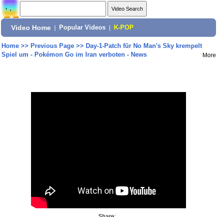
Video Home
|
Popular Videos
|
K-POP
Home
>>
Previous Page
>>
Day-1-Patch für No Man's Sky krempelt
Spiel um - Pokémon Go im Iran verboten - News
More
Share: