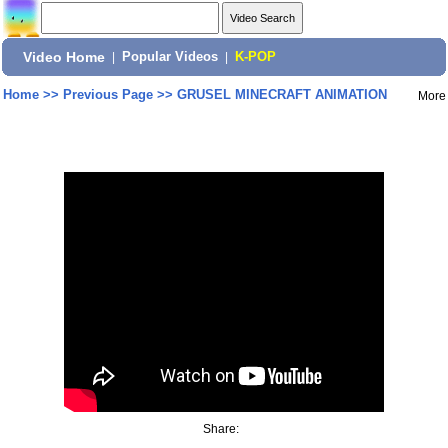
Video Home
|
Popular Videos
|
K-POP
Home
>>
Previous Page
>>
GRUSEL MINECRAFT ANIMATION
More
Share: