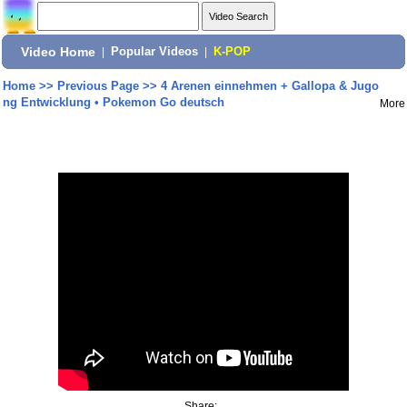
Video Home
|
Popular Videos
|
K-POP
Home
>>
Previous Page
>>
4 Arenen einnehmen + Gallopa & Jugo
ng Entwicklung • Pokemon Go deutsch
More
Share: