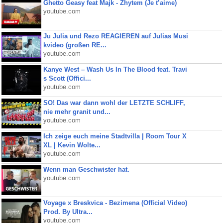
Ghetto Geasy feat Majk - Zhytem (Je t’aime)
youtube.com
Ju Julia und Rezo REAGIEREN auf Julias Musi
kvideo (großen RE...
youtube.com
Kanye West – Wash Us In The Blood feat. Travi
s Scott (Offici...
youtube.com
SO! Das war dann wohl der LETZTE SCHLIFF,
nie mehr granit und...
youtube.com
Ich zeige euch meine Stadtvilla | Room Tour X
XL | Kevin Wolte...
youtube.com
Wenn man Geschwister hat.
youtube.com
Voyage x Breskvica - Bezimena (Official Video)
Prod. By Ultra...
youtube.com