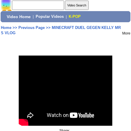
Video Home
|
Popular Videos
|
K-POP
Home
>>
Previous Page
>>
MINECRAFT DUEL GEGEN KELLY MR
S VLOG
More
Share: