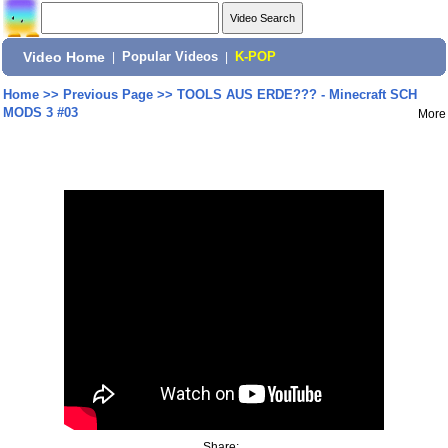
Video Home
|
Popular Videos
|
K-POP
Home
>>
Previous Page
>>
TOOLS AUS ERDE??? - Minecraft SCH
MODS 3 #03
More
Share: