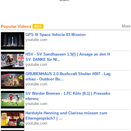
Popular Videos
More
GPS III Space Vehicle 03 Mission
youtube.com
HSV - SV Sandhausen 1:5(!) | Ansage an den H
SV: DANKE für NI...
youtube.com
GRUBENHAUS 2.0 Bushcraft Shelter #007 - Lag
erbau - Outdoor Bu...
youtube.com
SV Werder Bremen - 1.FC Köln (6:1) | Presseko
nferenz
youtube.com
Hardstyle Henning und Clarissa müssen zum
Elterngespräch? | ...
youtube.com