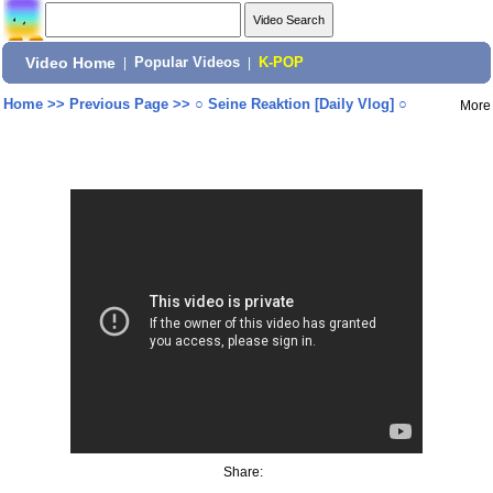
Video Home
|
Popular Videos
|
K-POP
Home
>>
Previous Page
>>
○ Seine Reaktion [Daily Vlog] ○
More
Share: