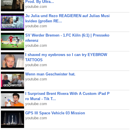
Prod. By Ultra...
youtube.com
Ju Julia und Rezo REAGIEREN auf Julias Musi
kvideo (großen RE...
youtube.com
SV Werder Bremen - 1.FC Köln (6:1) | Presseko
nferenz
youtube.com
I shaved my eyebrows so I can try EYEBROW
TATTOOS
youtube.com
Wenn man Geschwister hat.
youtube.com
I Surprised Brent Rivera With A Custom iPad P
ro Mural - Tik T...
youtube.com
GPS III Space Vehicle 03 Mission
youtube.com