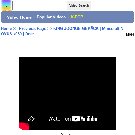
Video Home
|
Popular Videos
|
K-POP
Home
>>
Previous Page
>>
KING JOONGE GEPÄCK | Minecraft N
OVUS #030 | Dner
More
Share: