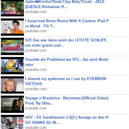
Jador❤️Emilia?Dodo?Jay Maly?Costi - JALE
(DJEALE Romanian R...
youtube.com
I Surprised Brent Rivera With A Custom iPad P
ro Mural - Tik T...
youtube.com
SO! Das war dann wohl der LETZTE SCHLIFF,
nie mehr granit und...
youtube.com
Tourette als Praktikant bei RTL: Jan wird Mode
rator
youtube.com
I shaved my eyebrows so I can try EYEBROW
TATTOOS
youtube.com
Voyage x Breskvica - Bezimena (Official Video)
Prod. By Ultra...
youtube.com
HSV - SV Sandhausen 1:5(!) | Ansage an den H
SV: DANKE für NI...
youtube.com