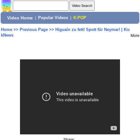
Video Home
|
Popular Videos
|
K-POP
Home
>>
Previous Page
>>
Higuaín zu fett! Spott für Neymar! | Kic
kNews
More
Share: