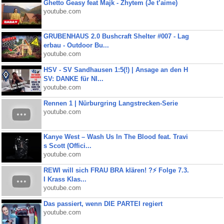
Ghetto Geasy feat Majk - Zhytem (Je t’aime)
youtube.com
GRUBENHAUS 2.0 Bushcraft Shelter #007 - Lag
erbau - Outdoor Bu...
youtube.com
HSV - SV Sandhausen 1:5(!) | Ansage an den H
SV: DANKE für NI...
youtube.com
Rennen 1 | Nürburgring Langstrecken-Serie
youtube.com
Kanye West – Wash Us In The Blood feat. Travi
s Scott (Offici...
youtube.com
REWI will sich FRAU BRA klären! ?⚡️ Folge 7.3.
I Krass Klas...
youtube.com
Das passiert, wenn DIE PARTEI regiert
youtube.com