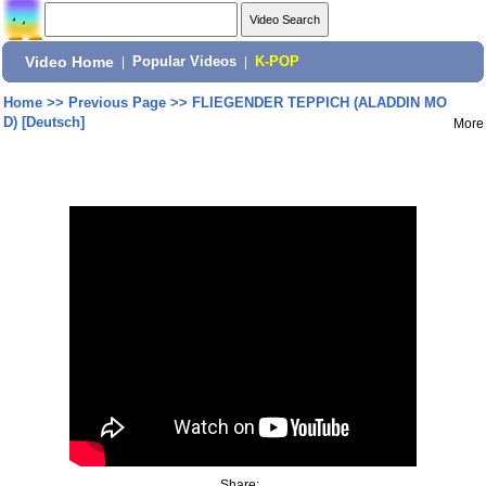
Video Home
|
Popular Videos
|
K-POP
Home
>>
Previous Page
>>
FLIEGENDER TEPPICH (ALADDIN MO
D) [Deutsch]
More
Share: