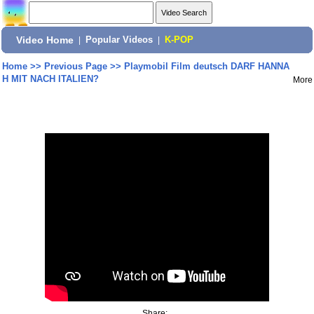
Video Home
|
Popular Videos
|
K-POP
Home
>>
Previous Page
>>
Playmobil Film deutsch DARF HANNA
H MIT NACH ITALIEN?
More
Share: