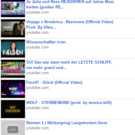
Ju Julia und Rezo REAGIEREN auf Julias Musi
kvideo (großen RE...
youtube.com
Voyage x Breskvica - Bezimena (Official Video)
Prod. By Ultra...
youtube.com
Wissenschaftler irren
youtube.com
SO! Das war dann wohl der LETZTE SCHLIFF,
nie mehr granit und...
youtube.com
Fero47 - Glück (Official Video)
youtube.com
WOLF - STERNENKIND (prod. by terence.killt)
youtube.com
Rennen 1 | Nürburgring Langstrecken-Serie
youtube.com