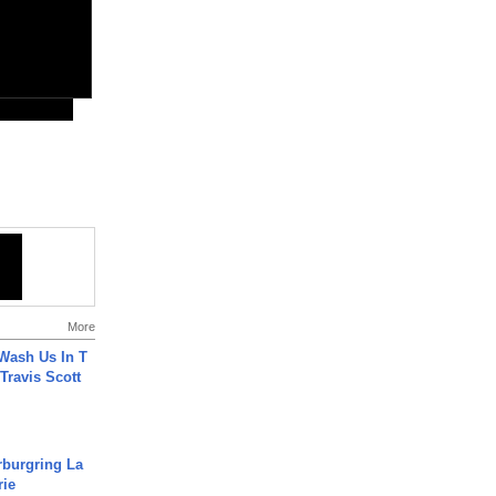
More
Wash Us In T
 Travis Scott
rburgring La
rie