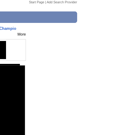
Start Page
|
Add Search Provider
s Champio
More