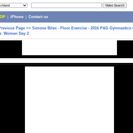
POP
|
iPhone
|
Contact us
Previous Page
>>
Simone Biles - Floor Exercise - 2016 P&G Gymnastic
Sr. Women Day 2