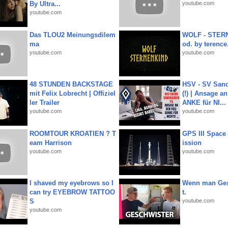
By Ultra...
youtube.com
youtube.com
Das TLOU2 Meinungsdilem
WOLF - STERN
ma
od. by terence.
youtube.com
youtube.com
48 STUNDEN BACKSTAGE
HSV - SV San
mit Felix Lobrecht | Offiziel
(!) | Ansage a
ler Trailer
ANKE für NI...
youtube.com
youtube.com
ROOMTOUR KROATIEN ? T
GPS III Space
eam Harrison
ission
youtube.com
youtube.com
I shaved my eyebrows so I
Wenn man Ges
can try EYEBROW TATTOO
t.
S
youtube.com
youtube.com