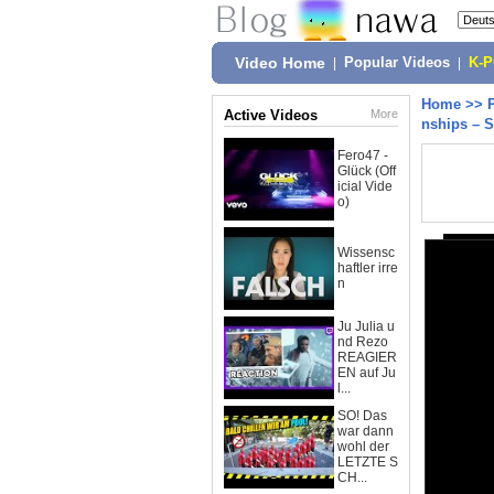
Video Home
|
Popular Videos
|
K-
Home
>>
Active Videos
More
nships – 
Fero47 -
Glück (Off
icial Vide
o)
Wissensc
haftler irre
n
Ju Julia u
nd Rezo
REAGIER
EN auf Ju
l...
SO! Das
war dann
wohl der
LETZTE S
CH...