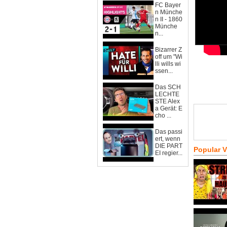
FC Bayer
n Münche
n II - 1860
Münche
n...
Bizarrer Z
off um "Wi
lli wills wi
ssen...
Das SCH
LECHTE
STE Alex
a Gerät: E
cho ...
Das passi
ert, wenn
DIE PART
Popular 
EI regier...