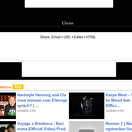
Close
6
Share:
Email
•
URL
•
Editor
•
HTML
Videos
Hardstyle Henning und Cla
Kanye West – 
rissa müssen zum Elternge
he Blood feat.
spräch? | ...
(Offici...
youtube.com
youtube.com
Voyage x Breskvica - Bezi
Rennen 1 | Nü
mena (Official Video) Prod.
ngstrecken-Se