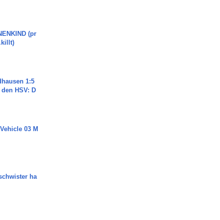
ENKIND (pr
killt)
dhausen 1:5
n den HSV: D
 Vehicle 03 M
chwister ha