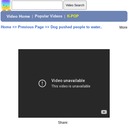
Video Home
|
Popular Videos
|
K-POP
Home
>>
Previous Page
>>
Dog pushed people to water..
More
Share: