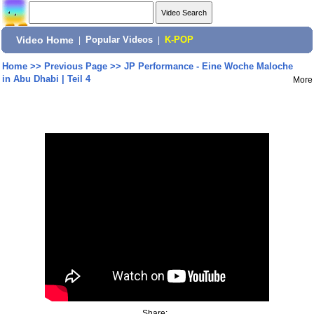
Video Home
|
Popular Videos
|
K-POP
Home
>>
Previous Page
>>
JP Performance - Eine Woche Maloche
in Abu Dhabi | Teil 4
More
Share: