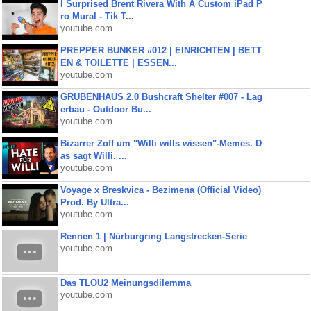
I Surprised Brent Rivera With A Custom iPad P
ro Mural - Tik T...
youtube.com
PREPPER BUNKER #012 | EINRICHTEN | BETT
EN & TOILETTE | ESSEN...
youtube.com
GRUBENHAUS 2.0 Bushcraft Shelter #007 - Lag
erbau - Outdoor Bu...
youtube.com
Bizarrer Zoff um "Willi wills wissen"-Memes. D
as sagt Willi. ...
youtube.com
Voyage x Breskvica - Bezimena (Official Video)
Prod. By Ultra...
youtube.com
Rennen 1 | Nürburgring Langstrecken-Serie
youtube.com
Das TLOU2 Meinungsdilemma
youtube.com