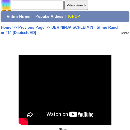
Video Home
|
Popular Videos
|
K-POP
Home
>>
Previous Page
>>
DER NINJA-SCHLEIM?! - Slime Ranch
er #14 [Deutsch/HD]
More
Share: