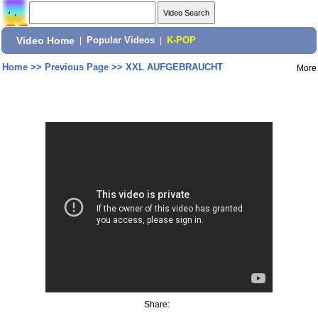
Video Home
|
Popular Videos
|
K-POP
Home
>>
Previous Page
>>
XXL AUFGEBRAUCHT
More
Share: