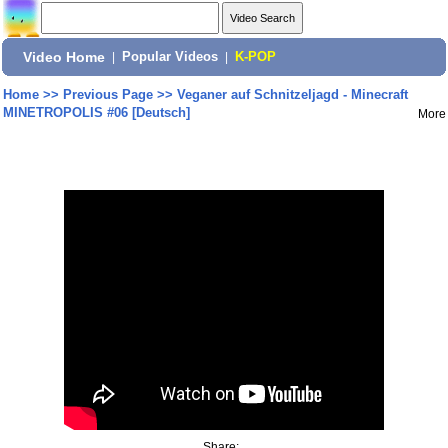
Video Home
|
Popular Videos
|
K-POP
Home
>>
Previous Page
>>
Veganer auf Schnitzeljagd - Minecraft
MINETROPOLIS #06 [Deutsch]
More
Share: