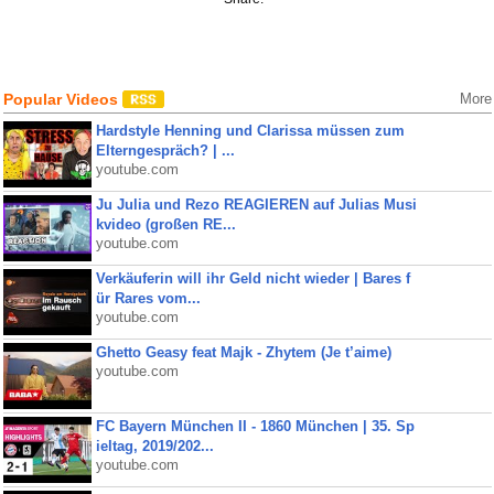
Popular Videos
More
Hardstyle Henning und Clarissa müssen zum
Elterngespräch? | ...
youtube.com
Ju Julia und Rezo REAGIEREN auf Julias Musi
kvideo (großen RE...
youtube.com
Verkäuferin will ihr Geld nicht wieder | Bares f
ür Rares vom...
youtube.com
Ghetto Geasy feat Majk - Zhytem (Je t’aime)
youtube.com
FC Bayern München II - 1860 München | 35. Sp
ieltag, 2019/202...
youtube.com