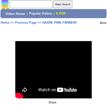
Video Home
|
Popular Videos
|
K-POP
Home
>>
Previous Page
>>
HAARE PINK FÄRBEN!!
More
Share: