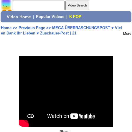
Video Home
|
Popular Videos
|
K-POP
Home
>>
Previous Page
>>
MEGA ÜBERRASCHUNGSPOST ♥ Viel
en Dank ihr Lieben ♥ Zuschauer-Post | 21
More
Share: