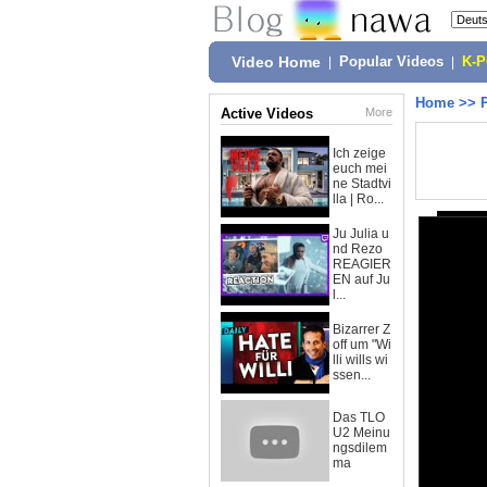
Video Home
|
Popular Videos
|
K-
Home
>>
Active Videos
More
Ich zeige
euch mei
ne Stadtvi
lla | Ro...
Ju Julia u
nd Rezo
REAGIER
EN auf Ju
l...
Bizarrer Z
off um "Wi
lli wills wi
ssen...
Das TLO
U2 Meinu
ngsdilem
ma