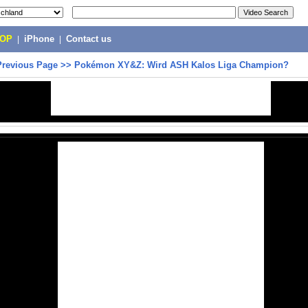
POP
|
iPhone
|
Contact us
Previous Page
>>
Pokémon XY&Z: Wird ASH Kalos Liga Champion?