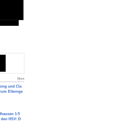
More
ning und Cla
zum Elternge
dhausen 1:5
n den HSV: D