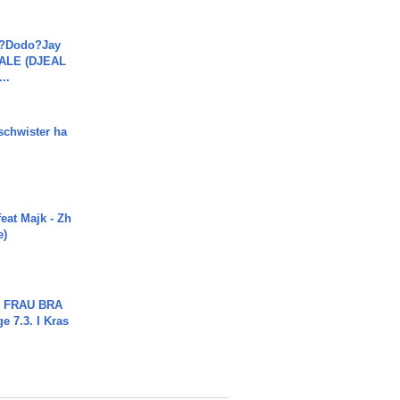
a?Dodo?Jay
JALE (DJEAL
..
chwister ha
eat Majk - Zh
e)
ch FRAU BRA
ge 7.3. I Kras