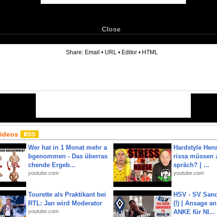
Close
6
Share:
Email
•
URL
•
Editor
•
HTML
Videos
Wer hat in 1 Monat mehr a
Hardstyle Hen
bgenommen - Das überras
rissa müssen 
chende Ergeb...
spräch? | ...
youtube.com
youtube.com
Tourette als Praktikant bei
HSV - SV San
RTL: Jan wird Moderator
(!) | Ansage a
youtube.com
ANKE für NI...