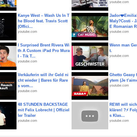
youtube.com
Kanye West – Wash Us In T
Jador❤️Emili
he Blood feat. Travis Scott
Maly?Costi - 
(Offici...
E Romanian R.
youtube.com
youtube.com
I Surprised Brent Rivera Wi
Wenn man Ges
th A Custom iPad Pro Mura
t.
l - Tik T...
youtube.com
youtube.com
Verkäuferin will ihr Geld ni
Ghetto Geasy f
cht wieder | Bares für Rare
ytem (Je t’aim
s vom...
youtube.com
youtube.com
48 STUNDEN BACKSTAGE
REWI will si
mit Felix Lobrecht | Offiziel
klären! ?⚡️ Fol
ler Trailer
s Klas...
youtube.com
youtube.com