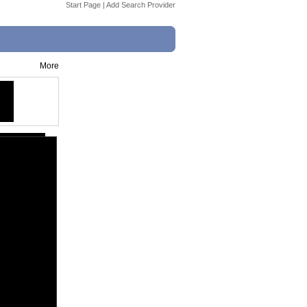
Start Page
|
Add Search Provider
More