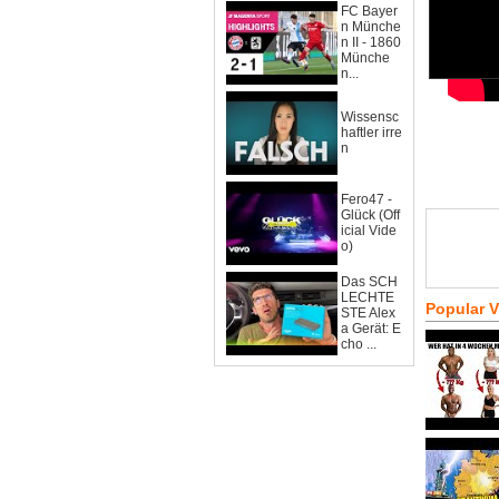
FC Bayer
n Münche
n II - 1860
Münche
n...
Wissensc
haftler irre
n
Fero47 -
Glück (Off
icial Vide
o)
Das SCH
LECHTE
Popular 
STE Alex
a Gerät: E
cho ...