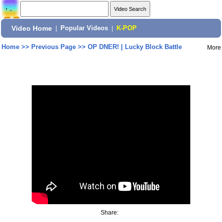
Video Home
|
Popular Videos
|
K-POP
Home
>>
Previous Page
>>
OP DNER! | Lucky Block Battle
More
Share: