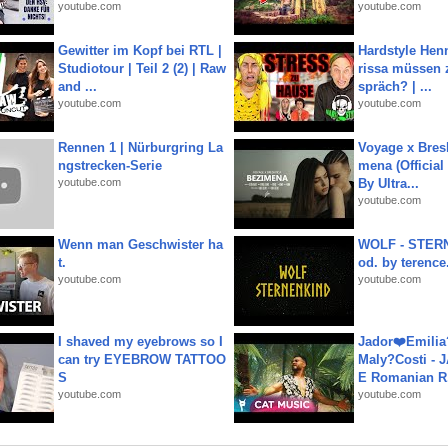
youtube.com
youtube.com
Gewitter im Kopf bei RTL |
Hardstyle Hen
Studiotour | Teil 2 (2) | Raw
rissa müssen 
and ...
spräch? | ...
youtube.com
youtube.com
Rennen 1 | Nürburgring La
Voyage x Bresk
ngstrecken-Serie
mena (Official
youtube.com
By Ultra...
youtube.com
Wenn man Geschwister ha
WOLF - STERN
t.
od. by terence.
youtube.com
youtube.com
I shaved my eyebrows so I
Jador❤️Emili
can try EYEBROW TATTOO
Maly?Costi - 
S
E Romanian R.
youtube.com
youtube.com