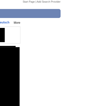
Start Page
|
Add Search Provider
eutsch
More