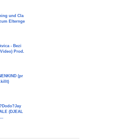
ning und Cla
zum Elternge
vica - Bezi
 Video) Prod.
ENKIND (pr
killt)
a?Dodo?Jay
JALE (DJEAL
..