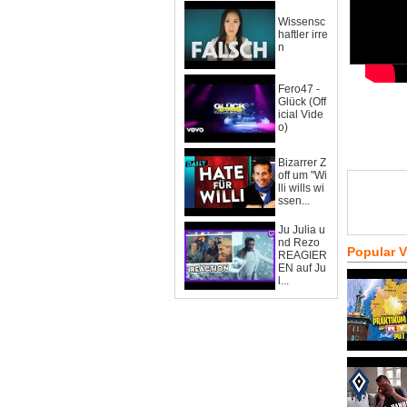
Wissensc
haftler irre
n
Fero47 -
Glück (Off
icial Vide
o)
Bizarrer Z
off um "Wi
lli wills wi
ssen...
Ju Julia u
nd Rezo
Popular 
REAGIER
EN auf Ju
l...