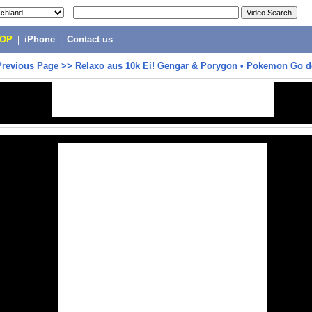
POP
|
iPhone
|
Contact us
Previous Page
>>
Relaxo aus 10k Ei! Gengar & Porygon • Pokemon Go d