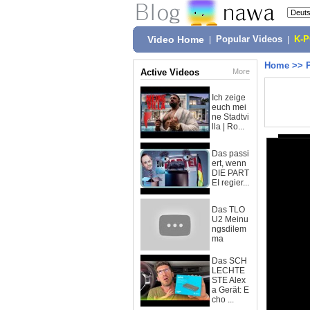
Video Home
|
Popular Videos
|
K-
Home
>>
Active Videos
More
Ich zeige
euch mei
ne Stadtvi
lla | Ro...
Das passi
ert, wenn
DIE PART
EI regier...
Das TLO
U2 Meinu
ngsdilem
ma
Das SCH
LECHTE
STE Alex
a Gerät: E
cho ...