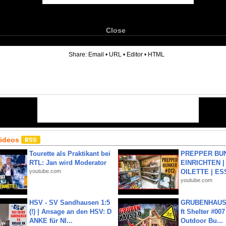
Close
6
Share:
Email
•
URL
•
Editor
•
HTML
Videos
Tourette als Praktikant bei
PREPPER BUN
RTL: Jan wird Moderator
EINRICHTEN |
youtube.com
OILETTE | ES
youtube.com
HSV - SV Sandhausen 1:5
GRUBENHAUS 
(!) | Ansage an den HSV: D
ft Shelter #007
ANKE für NI...
Outdoor Bu...