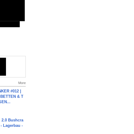
More
KER #012 |
 BETTEN & T
SEN...
2.0 Bushcra
 - Lagerbau -