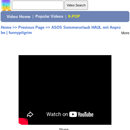
Video Home
|
Popular Videos
|
K-POP
Home
>>
Previous Page
>>
ASOS Sommerurlaub HAUL mit Anpro
be | funnypilgrim
More
Share: