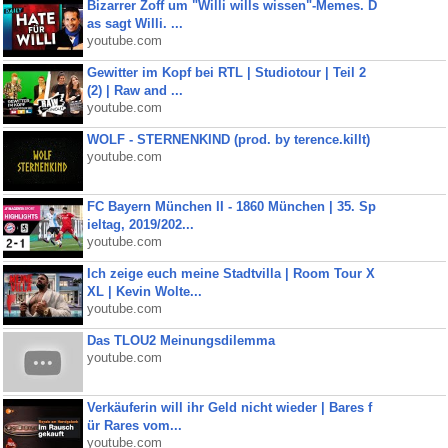
Bizarrer Zoff um "Willi wills wissen"-Memes. D
as sagt Willi. ...
youtube.com
Gewitter im Kopf bei RTL | Studiotour | Teil 2
(2) | Raw and ...
youtube.com
WOLF - STERNENKIND (prod. by terence.killt)
youtube.com
FC Bayern München II - 1860 München | 35. Sp
ieltag, 2019/202...
youtube.com
Ich zeige euch meine Stadtvilla | Room Tour X
XL | Kevin Wolte...
youtube.com
Das TLOU2 Meinungsdilemma
youtube.com
Verkäuferin will ihr Geld nicht wieder | Bares f
ür Rares vom...
youtube.com