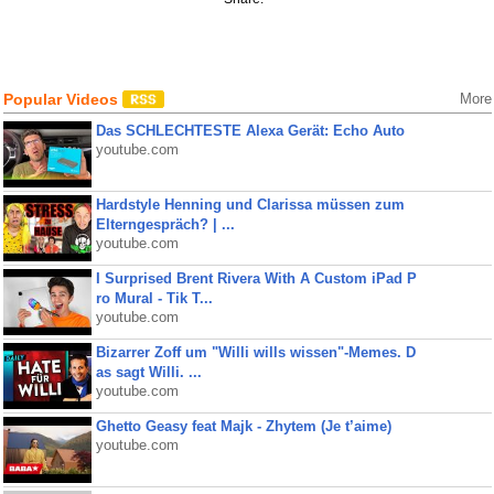
Popular Videos
More
Das SCHLECHTESTE Alexa Gerät: Echo Auto
youtube.com
Hardstyle Henning und Clarissa müssen zum
Elterngespräch? | ...
youtube.com
I Surprised Brent Rivera With A Custom iPad P
ro Mural - Tik T...
youtube.com
Bizarrer Zoff um "Willi wills wissen"-Memes. D
as sagt Willi. ...
youtube.com
Ghetto Geasy feat Majk - Zhytem (Je t’aime)
youtube.com