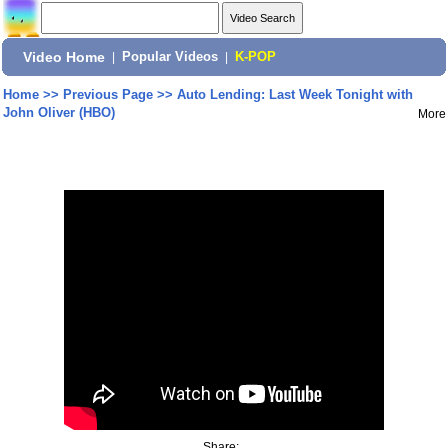
Video Home
|
Popular Videos
|
K-POP
Home
>>
Previous Page
>>
Auto Lending: Last Week Tonight with
John Oliver (HBO)
More
Share: