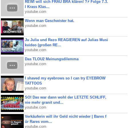
REWI will sich FRAU BRA klären! ?⚡️ Folge 7.3.
I Krass Klas...
youtube.com
Wenn man Geschwister hat.
youtube.com
Ju Julia und Rezo REAGIEREN auf Julias Musi
kvideo (großen RE...
youtube.com
Das TLOU2 Meinungsdilemma
youtube.com
I shaved my eyebrows so I can try EYEBROW
TATTOOS
youtube.com
SO! Das war dann wohl der LETZTE SCHLIFF,
nie mehr granit und...
youtube.com
Verkäuferin will ihr Geld nicht wieder | Bares f
ür Rares vom...
youtube.com