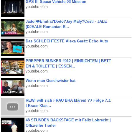
GPS III Space Vehicle 03 Mission
youtube.com
Jador❤️Emilia?Dodo?Jay Maly?Costi - JALE
(DJEALE Romanian R...
youtube.com
Das SCHLECHTESTE Alexa Gerät: Echo Auto
youtube.com
PREPPER BUNKER #012 | EINRICHTEN | BETT
EN & TOILETTE | ESSEN...
youtube.com
Wenn man Geschwister hat.
youtube.com
REWI will sich FRAU BRA klären! ?⚡️ Folge 7.3.
I Krass Klas...
youtube.com
48 STUNDEN BACKSTAGE mit Felix Lobrecht |
Offizieller Trailer
youtube.com