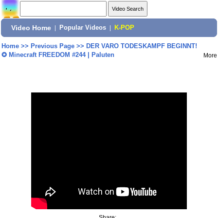
Video Home
|
Popular Videos
|
K-POP
Home
>>
Previous Page
>>
DER VARO TODESKAMPF BEGINNT!
✪ Minecraft FREEDOM #244 | Paluten
More
Share: