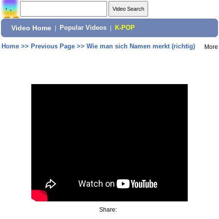
Video Home
|
Popular Videos
|
K-POP
Home
>>
Previous Page
>>
Wie man sich Namen merkt (richtig)
More
Share: