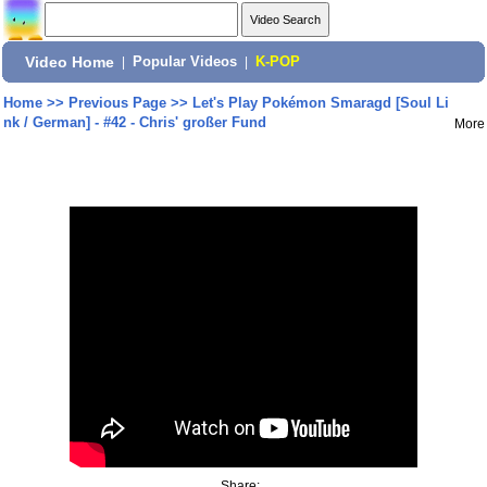
Video Home
|
Popular Videos
|
K-POP
Home
>>
Previous Page
>>
Let's Play Pokémon Smaragd [Soul Li
nk / German] - #42 - Chris' großer Fund
More
Share: