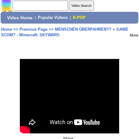
Video Home
|
Popular Videos
|
K-POP
Home
>>
Previous Page
>>
MENSCHEN ÜBERFAHREN?? + GAME
SCOM? - Minecraft: SKYWARS
More
Share: