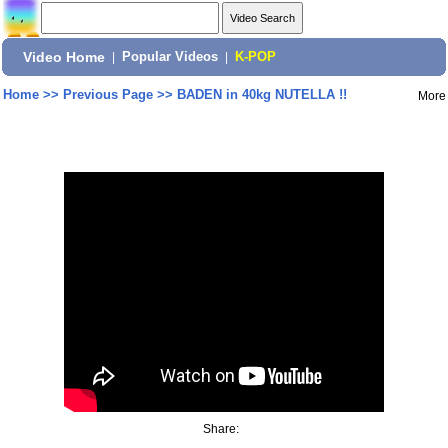
Video Home
|
Popular Videos
|
K-POP
Home
>>
Previous Page
>>
BADEN in 40kg NUTELLA !!
More
Share: