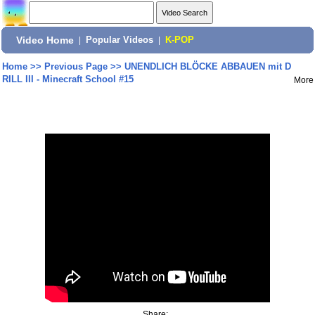
Video Home
|
Popular Videos
|
K-POP
Home
>>
Previous Page
>>
UNENDLICH BLÖCKE ABBAUEN mit D
RILL III - Minecraft School #15
More
Share: