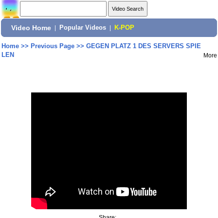
Video Home
|
Popular Videos
|
K-POP
Home
>>
Previous Page
>>
GEGEN PLATZ 1 DES SERVERS SPIE
LEN
More
Share: