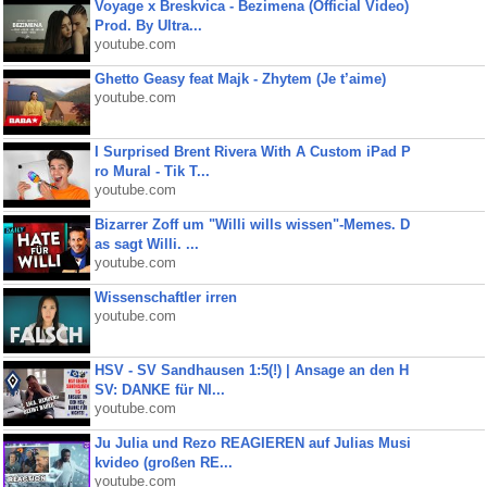
Voyage x Breskvica - Bezimena (Official Video)
Prod. By Ultra...
youtube.com
Ghetto Geasy feat Majk - Zhytem (Je t’aime)
youtube.com
I Surprised Brent Rivera With A Custom iPad P
ro Mural - Tik T...
youtube.com
Bizarrer Zoff um "Willi wills wissen"-Memes. D
as sagt Willi. ...
youtube.com
Wissenschaftler irren
youtube.com
HSV - SV Sandhausen 1:5(!) | Ansage an den H
SV: DANKE für NI...
youtube.com
Ju Julia und Rezo REAGIEREN auf Julias Musi
kvideo (großen RE...
youtube.com