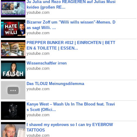
Ju Julia und Rezo REAGIEREN auf Julias Musi
kvideo (großen RE...
youtube.com
Bizarrer Zoff um "Willi wills wissen"-Memes. D
as sagt Willi. ...
youtube.com
PREPPER BUNKER #012 | EINRICHTEN | BETT
EN & TOILETTE | ESSEN...
youtube.com
Wissenschaftler irren
youtube.com
Das TLOU2 Meinungsdilemma
youtube.com
Kanye West – Wash Us In The Blood feat. Travi
s Scott (Offici...
youtube.com
I shaved my eyebrows so I can try EYEBROW
TATTOOS
youtube.com