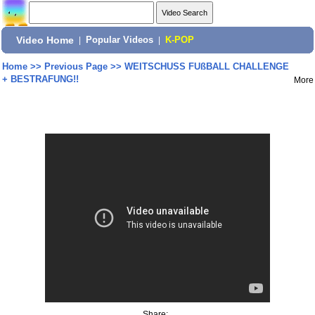
Video Home
|
Popular Videos
|
K-POP
Home
>>
Previous Page
>>
WEITSCHUSS FUßBALL CHALLENGE
+ BESTRAFUNG!!
More
Share: